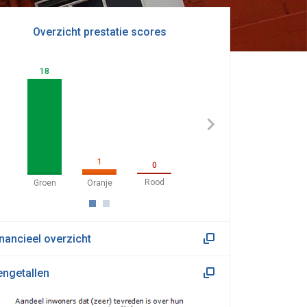
Overzicht prestatie scores
18
1
0
inancieel overzicht
engetallen