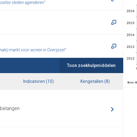
jsselse steden agenderen
nale) markt voor wonen in Overijssel
Toon zoekhulpmiddelen
Indicatoren
(
10
)
Kengetallen
(
8
)
 belangen