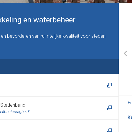
ikkeling en waterbeheer
 en bevorderen van ruimtelijke kwaliteit voor steden
F
e Stedenband
maatbestendigheid
K