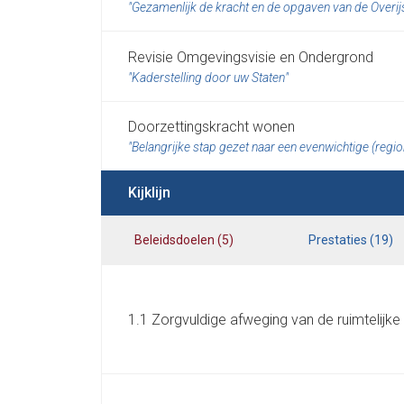
Gezamenlijk de kracht en de opgaven van de Overi
Revisie Omgevingsvisie en Ondergrond
Kaderstelling door uw Staten
Doorzettingskracht wonen
Belangrijke stap gezet naar een evenwichtige (regio
Kijklijn
Beleidsdoelen
(
5
)
Prestaties
(
19
)
1.1 Zorgvuldige afweging van de ruimtelijke