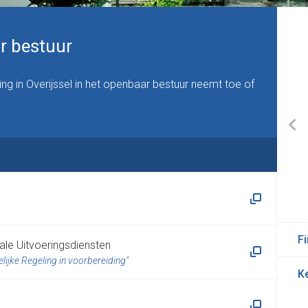
ar bestuur
g in Overijssel in het openbaar bestuur neemt toe of
F
le Uitvoeringsdiensten
jke Regeling in voorbereiding
K