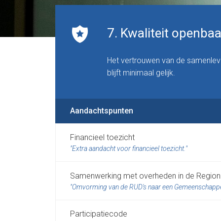
7. Kwaliteit openba
Het vertrouwen van de samenlevin
blijft minimaal gelijk.
Aandachtspunten
Financieel toezicht
Extra aandacht voor financieel toezicht.
Samenwerking met overheden in de Regiona
Omvorming van de RUD's naar een Gemeenschappeli
Participatiecode