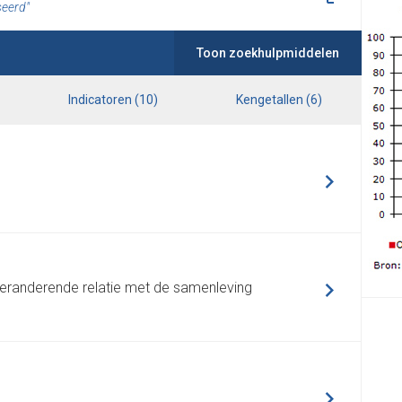
iseerd
Toon zoekhulpmiddelen
Indicatoren
(
10
)
Kengetallen
(
6
)
l
 veranderende relatie met de samenleving