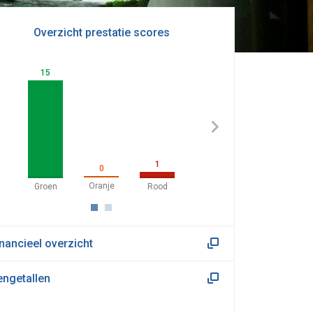
Overzicht prestatie scores
15
1
0
inancieel overzicht
engetallen