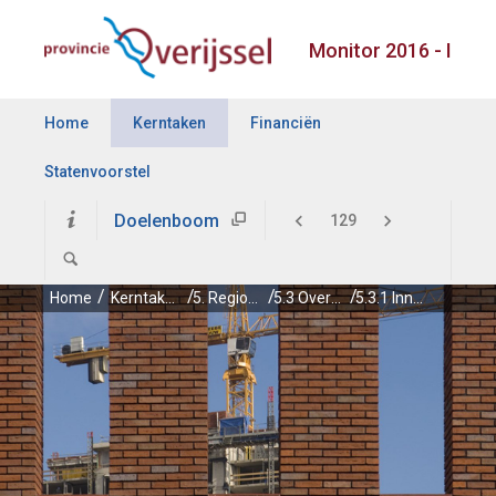
Monitor 2016 - I
Home
Kerntaken
Financiën
Statenvoorstel
Doelenboom
Home
Kerntaken
5. Regionale economie
5.3 Overijssel investeert in innovatie
5.3.1 Innovatie basisinfrastructuur