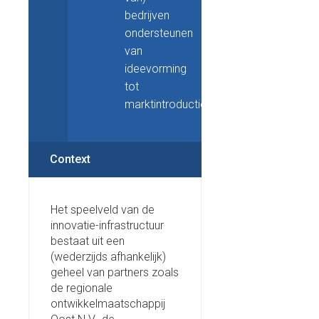
bedrijven
ondersteunen
van
ideevorming
tot
marktintroductie.
Context
Het speelveld van de
innovatie-infrastructuur
bestaat uit een
(wederzijds afhankelijk)
geheel van partners zoals
de regionale
ontwikkelmaatschappij