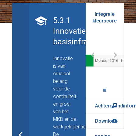
Integrale
5.3.1
kleurscore
Innovatie
basisinfrastructuur
Innovatie
Monitor 2016 - I
is van
cruciaal
belang
voor de
continuïteit
en groei
Achtergrondinfor
van het
MKB en de
Download
werkgelegenheid.
De