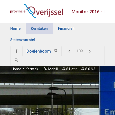
Monitor 2016 - I
Home
Kerntaken
Financiën
Statenvoorstel
Doelenboom
Home
Kerntaken
4. Mobiliteit
4.6 Het realiseren van een goede bereikbaarheid voor het autoverkeer van en naar stedelijke netwerken en streekcentra
4.6.6 N307 / N23