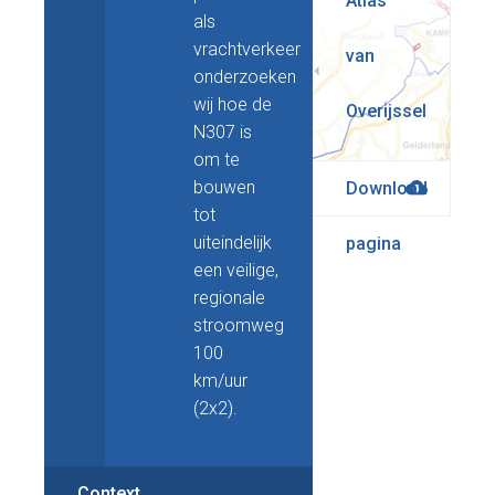
Atlas
als
vrachtverkeer
van
onderzoeken
wij hoe de
Overijssel
N307 is
om te
bouwen
Download
tot
uiteindelijk
pagina
een veilige,
regionale
stroomweg
100
km/uur
(2x2).
Context