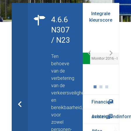
Budgetopbouw
Integrale
Laste
4.6.6
kleurscore
N307
/ N23
Ten
Monitor 2016 - I
behoeve
van de
Reserve Uitvoering Kwaliteit van Overijssel
verbetering
van de
verkeersveiligheid
en
Financieel
bereikbaarheid,
voor
overzicht
Achtergrondinfor
zowel
personen-